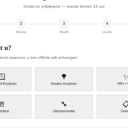
Gratis en vrijblijvend — reactie binnen 24 uur
2
3
4
Woning
Details
Locatie
t u?
ienst waarvoor u een offerte wilt ontvangen.
🪟
🌳
of Kozijnen
Houten Kozijnen
HR++ 
🚪
🔧

ordeur
Glasrenovatie
Over