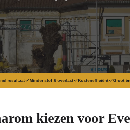
nel resultaat
Minder stof & overlast
Kostenefficiënt
Groot én
arom kiezen voor Eve