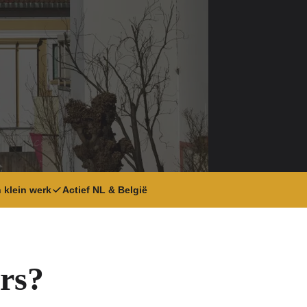
 klein werk
Actief NL & België
rs?