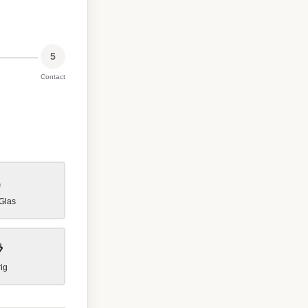
5
Contact
✨
Glas

ig