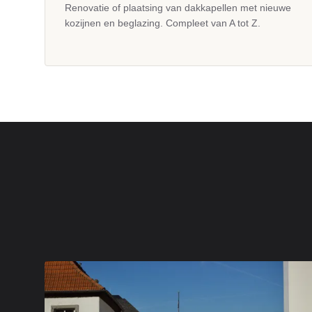
Renovatie of plaatsing van dakkapellen met nieuwe
kozijnen en beglazing. Compleet van A tot Z.