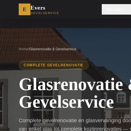
Evers
E
Diensten
GEVELSERVICE
Home
/
Glasrenovatie & Gevelservice
COMPLETE GEVELRENOVATIE
Glasrenovatie
Gevelservice
Complete gevelrenovatie en glasvervanging door
van enkel glas tot complete kozijnrenovaties — 