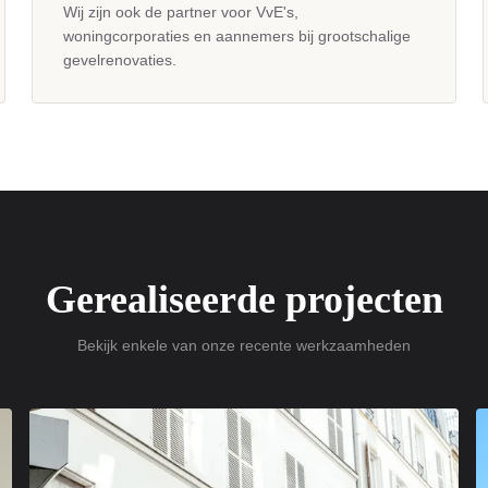
Wij zijn ook de partner voor VvE's,
woningcorporaties en aannemers bij grootschalige
gevelrenovaties.
Gerealiseerde projecten
Bekijk enkele van onze recente werkzaamheden